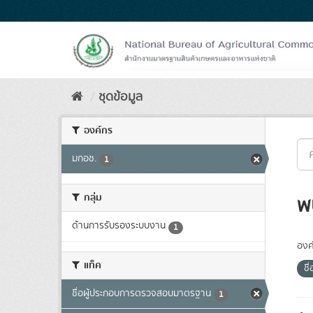
Skip
to
content
ชุดข้อมูล
องค์กร
มกอช.
1
กลุ่ม
พ
ด้านการรับรองระบบงาน
1
องค
แท็ค
ช
ชื่อผู้ประกอบการตรวจสอบมาตรฐาน
1