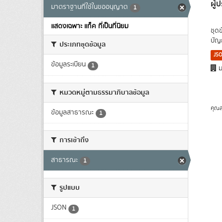
ผู
มาตราฐานที่ใช้ในขออนุญาต
1
แสดงเฉพาะ แท็ค ที่เป็นที่นิยม
ชุด
บัญ
ประเภทชุดข้อมูล
JS
ข้อมูลระเบียน
1
ม
หมวดหมู่ตามธรรมาภิบาลข้อมูล
คุณส
ข้อมูลสาธารณะ
1
การเข้าถึง
สาธารณะ
1
รูปแบบ
JSON
1