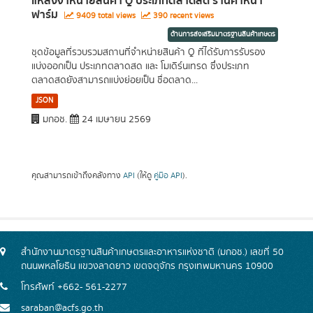
แหล่งจำหน่ายสินค้า Q ประเภทตลาดสด ร้านค้าหน้า
ฟาร์ม
9409 total views
390 recent views
ด้านการส่งเสริมมาตรฐานสินค้าเกษตร
ชุดข้อมูลที่รวบรวมสถานที่จำหน่ายสินค้า Q ที่ได้รับการรับรอง
แบ่งออกเป็น ประเภทตลาดสด และ โมเดิร์นเทรด ซึ่งประเภท
ตลาดสดยังสามารถแบ่งย่อยเป็น ชื่อตลาด...
JSON
มกอช.
24 เมษายน 2569
คุณสามารถเข้าถึงคลังทาง
API
(ให้ดู
คู่มือ API
).
สำนักงานมาตรฐานสินค้าเกษตรและอาหารแห่งชาติ (มกอช.) เลขที่ 50
ถนนพหลโยธิน แขวงลาดยาว เขตจตุจักร กรุงเทพมหานคร 10900
โทรศัพท์ +662- 561-2277
saraban@acfs.go.th