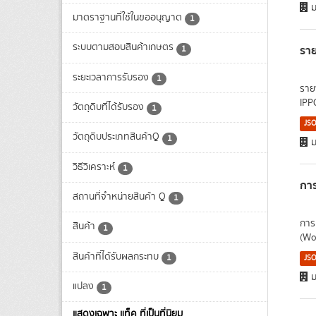
ม
มาตราฐานที่ใช้ในขออนุญาต
1
ระบบตามสอบสินค้าเกษตร
รา
1
ระยะเวลาการรับรอง
1
ราย
IPP
วัตถุดิบที่ได้รับรอง
1
JS
วัตถุดิบประเภทสินค้าQ
1
ม
วิธีวิเคราะห์
1
กา
สถานที่จำหน่ายสินค้า Q
1
การ
สินค้า
1
(Wo
สินค้าที่ได้รับผลกระทบ
1
JS
ม
แปลง
1
แสดงเฉพาะ แท็ค ที่เป็นที่นิยม