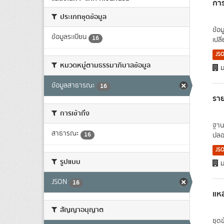
การ
ประเภทชุดข้อมูล
ข้อ
ข้อมูลระเบียน
16
เปล
JS
หมวดหมู่ตามธรรมาภิบาลข้อมูล
ม
ข้อมูลสาธารณะ
16
ราย
การเข้าถึง
ฐาน
สาธารณะ
16
ปลอด
JS
รูปแบบ
ม
JSON
16
แหล
สัญญาอนุญาต
ชุด