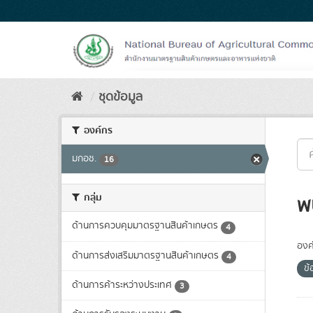
Skip
to
content
ชุดข้อมูล
องค์กร
มกอช.
16
กลุ่ม
พ
ด้านการควบคุมมาตรฐานสินค้าเกษตร
4
องค
ด้านการส่งเสริมมาตรฐานสินค้าเกษตร
4
ข
ด้านการค้าระหว่างประเทศ
3