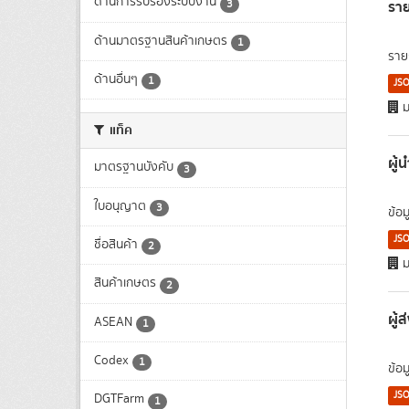
ด้านการรับรองระบบงาน
รา
3
ด้านมาตรฐานสินค้าเกษตร
1
ราย
ด้านอื่นๆ
1
JS
ม
แท็ค
ผู้
มาตรฐานบังคับ
3
ใบอนุญาต
3
ข้อ
JS
ชื่อสินค้า
2
ม
สินค้าเกษตร
2
ผู้
ASEAN
1
Codex
1
ข้อ
JS
DGTFarm
1