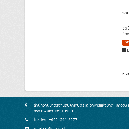
ราย
ชุด
ห้อ
JS
ม
คุณส
สำนักงานมาตรฐานสินค้าเกษตรและอาหารแห่งชาติ (มกอช.) 
กรุงเทพมหานคร 10900
โทรศัพท์ +662- 561-2277
saraban@acfs.go.th