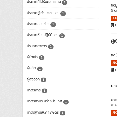
ประเทศที่ได้รับผลกระทบ
1
ข้อ
3 ป
ประเทศผู้แจ้งมาตรการ
1
JS
ประเภทของข่าว
1
ม
ประเภทห้องปฏิบัติการ
1
ผู้
ประเภทอาหาร
1
ชุด
ผู้นำเข้า
1
JS
ผู้ผลิต
1
ม
ผู้ส่งออก
1
มา
มาตรการ
1
มาต
มาตรฐานระหว่างประเทศ
1
พ.ศ.
มาตรฐานสินค้าเกษตร
JS
1