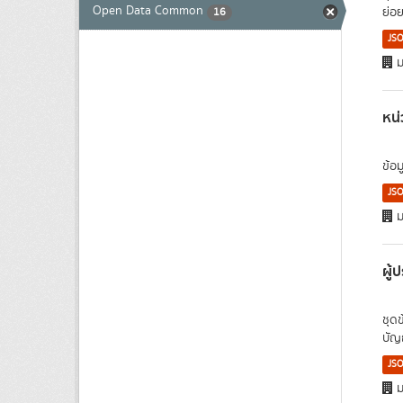
Open Data Common
ย่อย
16
JS
ม
หน่
ข้อ
JS
ม
ผู
ชุด
บัญ
JS
ม