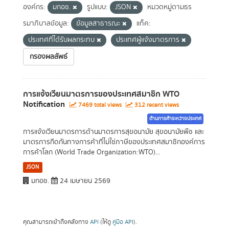
องค์กร:
มกอช.
รูปแบบ:
JSON
หมวดหมู่ตามธร
รมาภิบาลข้อมูล:
ข้อมูลสาธารณะ
แท็ค:
ประเทศที่ได้รับผลกระทบ
ประเทศผู้แจ้งมาตรการ
กรองผลลัพธ์
การแจ้งเวียนมาตรการของประเทศสมาชิก WTO
Notification
7469 total views
312 recent views
ด้านการค้าระหว่างประเทศ
การแจ้งเวียนมาตรการด้านมาตรการสุขอนามัย สุขอนามัยพืช และ
มาตรการกีดกันทางการค้าที่ไม่ใช่ภาษีของประเทศสมาชิกองค์การ
การค้าโลก (World Trade Organization:WTO)...
JSON
มกอช.
24 เมษายน 2569
คุณสามารถเข้าถึงคลังทาง
API
(ให้ดู
คู่มือ API
).