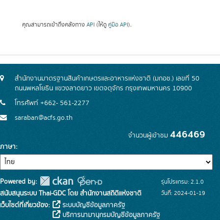
คุณสามารถเข้าถึงคลังทาง
API
(ให้ดู
คู่มือ API
).
สำนักงานมาตรฐานสินค้าเกษตรและอาหารแห่งชาติ (มกอช.) เลขที่ 50
ถนนพหลโยธิน แขวงลาดยาว เขตจตุจักร กรุงเทพมหานคร 10900
โทรศัพท์ +662- 561-2277
saraban@acfs.go.th
446469
จำนวนผู้เข้าชม
ภาษา
Powered by:
รุ่นโปรแกรม: 2.1.0
สนับสนุนระบบ Thai-GDC โดย สำนักงานสถิติแห่งชาติ
วันที่: 2024-01-19
เว็บไซต์ที่เกี่ยวข้อง:
ระบบบัญชีข้อมูลภาครัฐ
บริการนามานุกรมบัญชีข้อมูลภาครัฐ