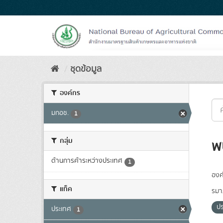
Skip
to
content
ชุดข้อมูล
องค์กร
มกอช.
1
กลุ่ม
พ
ด้านการค้าระหว่างประเทศ
1
องค
แท็ค
รมา
ป
ประเทศ
1