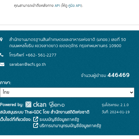
คุณสามารถเข้าถึงคลังทาง
API
(ให้ดู
คู่มือ API
).
สำนักงานมาตรฐานสินค้าเกษตรและอาหารแห่งชาติ (มกอช.) เลขที่ 50
ถนนพหลโยธิน แขวงลาดยาว เขตจตุจักร กรุงเทพมหานคร 10900
โทรศัพท์ +662- 561-2277
saraban@acfs.go.th
446469
จำนวนผู้เข้าชม
ภาษา
Powered by:
รุ่นโปรแกรม: 2.1.0
สนับสนุนระบบ Thai-GDC โดย สำนักงานสถิติแห่งชาติ
วันที่: 2024-01-19
เว็บไซต์ที่เกี่ยวข้อง:
ระบบบัญชีข้อมูลภาครัฐ
บริการนามานุกรมบัญชีข้อมูลภาครัฐ