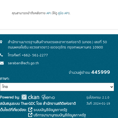
คุณสามารถเข้าถึงคลังทาง
API
(ให้ดู
คู่มือ API
).
สำนักงานมาตรฐานสินค้าเกษตรและอาหารแห่งชาติ (มกอช.) เลขที่ 50
ถนนพหลโยธิน แขวงลาดยาว เขตจตุจักร กรุงเทพมหานคร 10900
โทรศัพท์ +662- 561-2277
saraban@acfs.go.th
445999
จำนวนผู้เข้าชม
ภาษา
Powered by:
รุ่นโปรแกรม: 2.1.0
สนับสนุนระบบ Thai-GDC โดย สำนักงานสถิติแห่งชาติ
วันที่: 2024-01-19
เว็บไซต์ที่เกี่ยวข้อง:
ระบบบัญชีข้อมูลภาครัฐ
บริการนามานุกรมบัญชีข้อมูลภาครัฐ