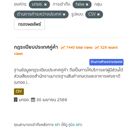
องค์กร:
มกอช.
การเข้าถึง:
false
กลุ่ม:
ด้านการค้าระหว่างประเทศ
รูปแบบ:
CSV
กรองผลลัพธ์
กฎระเบียบประเทศคู่ค้า
7440 total views
329 recent
views
ด้านการค้าระหว่างประเทศ
ฐานข้อมูลกฎระเบียบประเทศคู่ค้า ถือเป็นการให้บริการแก่ผู้มีส่วนได้
ส่วนเสียของสำนักงานมาตรฐานสินค้าเกษตรและอาหารแห่งชาติ
(มกอช.)...
CSV
มกอช.
30 เมษายน 2569
คุณสามารถเข้าถึงคลังทาง
API
(ให้ดู
คู่มือ API
).