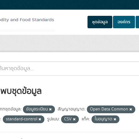
ชุดข้อมูล
องค์กร
่พบชุดข้อมูล
เภทชุดข้อมูล:
ข้อมูลระเบียน
สัญญาอนุญาต:
Open Data Common
ม:
standard-control
รูปแบบ:
CSV
แท็ค:
ใบอนุญาต