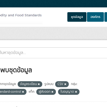
ชุดข้อมูล
องค์กร
่พบชุดข้อมูล
เภทชุดข้อมูล:
ข้อมูลระเบียน
รูปแบบ:
CSV
กลุ่ม:
tandard-control
แท็ค:
ผู้ส่งออก
ใบอนุญาต