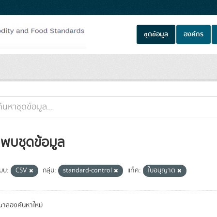
ชุดข้อมูล
องค์กร
่พบชุดข้อมูล
แบบ:
CSV
กลุ่ม:
standard-control
แท็ค:
ใบอนุญาต
ณาลองค้นหาใหม่