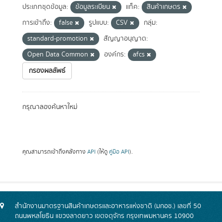
ประเภทชุดข้อมูล:
ข้อมูลระเบียน
แท็ค:
สินค้าเกษตร
การเข้าถึง:
false
รูปแบบ:
CSV
กลุ่ม:
standard-promotion
สัญญาอนุญาต:
Open Data Common
องค์กร:
afcs
กรองผลลัพธ์
กรุณาลองค้นหาใหม่
คุณสามารถเข้าถึงคลังทาง
API
(ให้ดู
คู่มือ API
).
สำนักงานมาตรฐานสินค้าเกษตรและอาหารแห่งชาติ (มกอช.) เลขที่ 50
ถนนพหลโยธิน แขวงลาดยาว เขตจตุจักร กรุงเทพมหานคร 10900