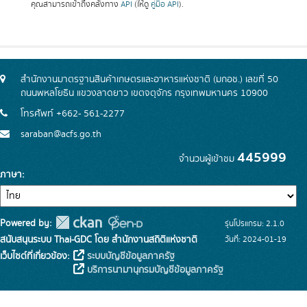
คุณสามารถเข้าถึงคลังทาง
API
(ให้ดู
คู่มือ API
).
สำนักงานมาตรฐานสินค้าเกษตรและอาหารแห่งชาติ (มกอช.) เลขที่ 50
ถนนพหลโยธิน แขวงลาดยาว เขตจตุจักร กรุงเทพมหานคร 10900
โทรศัพท์ +662- 561-2277
saraban@acfs.go.th
445999
จำนวนผู้เข้าชม
ภาษา
Powered by:
รุ่นโปรแกรม: 2.1.0
สนับสนุนระบบ Thai-GDC โดย สำนักงานสถิติแห่งชาติ
วันที่: 2024-01-19
เว็บไซต์ที่เกี่ยวข้อง:
ระบบบัญชีข้อมูลภาครัฐ
บริการนามานุกรมบัญชีข้อมูลภาครัฐ