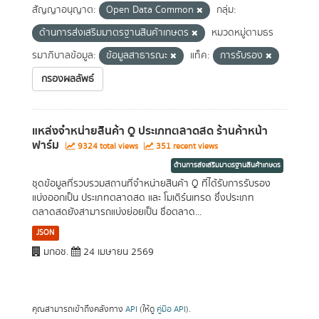
สัญญาอนุญาต:
Open Data Common
กลุ่ม:
ด้านการส่งเสริมมาตรฐานสินค้าเกษตร
หมวดหมู่ตามธร
รมาภิบาลข้อมูล:
ข้อมูลสาธารณะ
แท็ค:
การรับรอง
กรองผลลัพธ์
แหล่งจำหน่ายสินค้า Q ประเภทตลาดสด ร้านค้าหน้า
ฟาร์ม
9324 total views
351 recent views
ด้านการส่งเสริมมาตรฐานสินค้าเกษตร
ชุดข้อมูลที่รวบรวมสถานที่จำหน่ายสินค้า Q ที่ได้รับการรับรอง
แบ่งออกเป็น ประเภทตลาดสด และ โมเดิร์นเทรด ซึ่งประเภท
ตลาดสดยังสามารถแบ่งย่อยเป็น ชื่อตลาด...
JSON
มกอช.
24 เมษายน 2569
คุณสามารถเข้าถึงคลังทาง
API
(ให้ดู
คู่มือ API
).