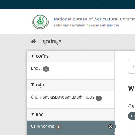
Skip
to
content
ชุดข้อมูล
องค์กร
มกอช.
1
กลุ่ม
พ
ด้านการส่งเสริมมาตรฐานสินค้าเกษตร
1
สัญ
แท็ค
ข
ประเภทอาหาร
1