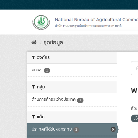
Skip
to
content
ชุดข้อมูล
องค์กร
มกอช.
1
กลุ่ม
พ
ด้านการค้าระหว่างประเทศ
1
สัญ
แท็ค
J
ประเทศที่ได้รับผลกระทบ
1