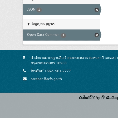
JSON
1
สัญญาอนุญาต
Open Data Common
1
สำนักงานมาตรฐานสินค้าเกษตรและอาหารแห่งชาติ (มกอช.) 
กรุงเทพมหานคร 10900
โทรศัพท์ +662- 561-2277
saraban@acfs.go.th
เว็บไซต์นี้ใช้ "คุกกี้" เพื