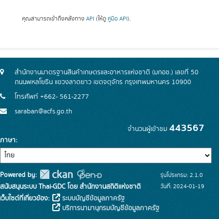
คุณสามารถเข้าถึงคลังทาง
API
(ให้ดู
คู่มือ API
).
สำนักงานมาตรฐานสินค้าเกษตรและอาหารแห่งชาติ (มกอช.) เลขที่ 50
ถนนพหลโยธิน แขวงลาดยาว เขตจตุจักร กรุงเทพมหานคร 10900
โทรศัพท์ +662- 561-2277
saraban@acfs.go.th
443567
จำนวนผู้เข้าชม
ภาษา
Powered by:
รุ่นโปรแกรม: 2.1.0
สนับสนุนระบบ Thai-GDC โดย สำนักงานสถิติแห่งชาติ
วันที่: 2024-01-19
เว็บไซต์ที่เกี่ยวข้อง:
ระบบบัญชีข้อมูลภาครัฐ
บริการนามานุกรมบัญชีข้อมูลภาครัฐ