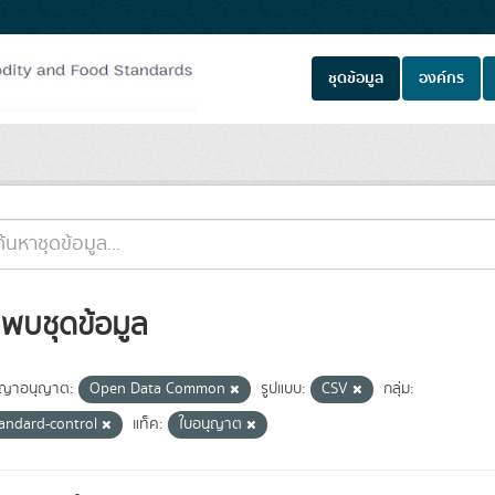
ชุดข้อมูล
องค์กร
่พบชุดข้อมูล
ญาอนุญาต:
Open Data Common
รูปแบบ:
CSV
กลุ่ม:
tandard-control
แท็ค:
ใบอนุญาต