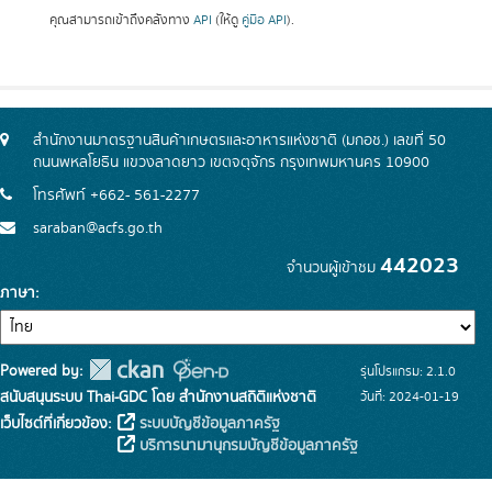
คุณสามารถเข้าถึงคลังทาง
API
(ให้ดู
คู่มือ API
).
สำนักงานมาตรฐานสินค้าเกษตรและอาหารแห่งชาติ (มกอช.) เลขที่ 50
ถนนพหลโยธิน แขวงลาดยาว เขตจตุจักร กรุงเทพมหานคร 10900
โทรศัพท์ +662- 561-2277
saraban@acfs.go.th
442023
จำนวนผู้เข้าชม
ภาษา
Powered by:
รุ่นโปรแกรม: 2.1.0
สนับสนุนระบบ Thai-GDC โดย สำนักงานสถิติแห่งชาติ
วันที่: 2024-01-19
เว็บไซต์ที่เกี่ยวข้อง:
ระบบบัญชีข้อมูลภาครัฐ
บริการนามานุกรมบัญชีข้อมูลภาครัฐ