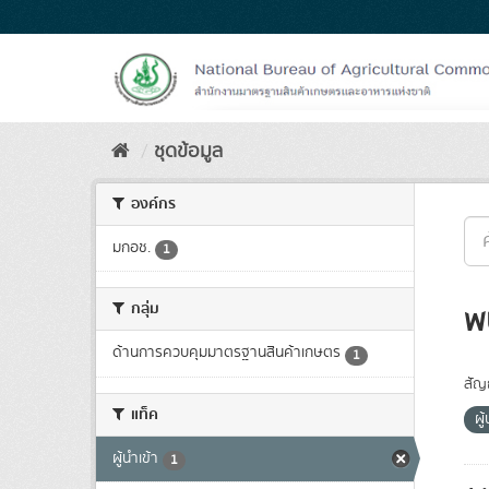
Skip
to
content
ชุดข้อมูล
องค์กร
มกอช.
1
กลุ่ม
พ
ด้านการควบคุมมาตรฐานสินค้าเกษตร
1
สัญ
แท็ค
ผู
ผู้นำเข้า
1