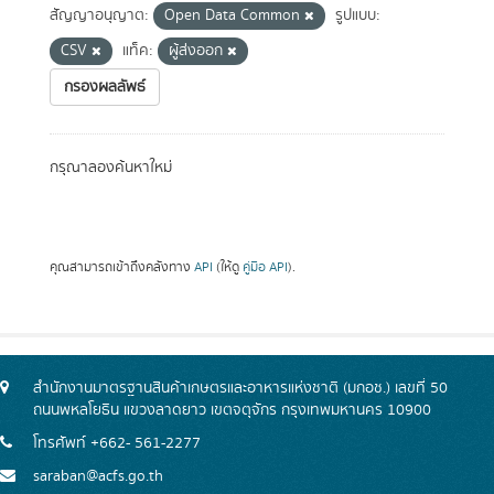
สัญญาอนุญาต:
Open Data Common
รูปแบบ:
CSV
แท็ค:
ผู้ส่งออก
กรองผลลัพธ์
กรุณาลองค้นหาใหม่
คุณสามารถเข้าถึงคลังทาง
API
(ให้ดู
คู่มือ API
).
สำนักงานมาตรฐานสินค้าเกษตรและอาหารแห่งชาติ (มกอช.) เลขที่ 50
ถนนพหลโยธิน แขวงลาดยาว เขตจตุจักร กรุงเทพมหานคร 10900
โทรศัพท์ +662- 561-2277
saraban@acfs.go.th