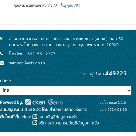
คุณสามารถเข้าถึงคลังทาง
API
(ให้ดู
คู่มือ API
).
สำนักงานมาตรฐานสินค้าเกษตรและอาหารแห่งชาติ (มกอช.) เลขที่ 50
ถนนพหลโยธิน แขวงลาดยาว เขตจตุจักร กรุงเทพมหานคร 10900
โทรศัพท์ +662- 561-2277
saraban@acfs.go.th
449223
จำนวนผู้เข้าชม
ภาษา
Powered by:
รุ่นโปรแกรม: 2.1.0
สนับสนุนระบบ Thai-GDC โดย สำนักงานสถิติแห่งชาติ
วันที่: 2024-01-19
เว็บไซต์ที่เกี่ยวข้อง:
ระบบบัญชีข้อมูลภาครัฐ
บริการนามานุกรมบัญชีข้อมูลภาครัฐ