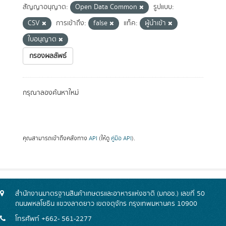
สัญญาอนุญาต:
Open Data Common
รูปแบบ:
CSV
การเข้าถึง:
false
แท็ค:
ผู้นำเข้า
ใบอนุญาต
กรองผลลัพธ์
กรุณาลองค้นหาใหม่
คุณสามารถเข้าถึงคลังทาง
API
(ให้ดู
คู่มือ API
).
สำนักงานมาตรฐานสินค้าเกษตรและอาหารแห่งชาติ (มกอช.) เลขที่ 50
ถนนพหลโยธิน แขวงลาดยาว เขตจตุจักร กรุงเทพมหานคร 10900
โทรศัพท์ +662- 561-2277