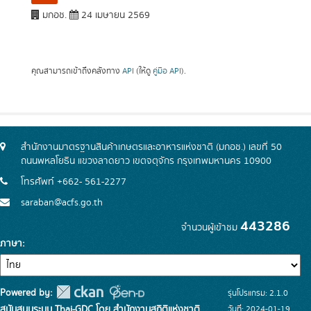
มกอช.
24 เมษายน 2569
คุณสามารถเข้าถึงคลังทาง
API
(ให้ดู
คู่มือ API
).
สำนักงานมาตรฐานสินค้าเกษตรและอาหารแห่งชาติ (มกอช.) เลขที่ 50
ถนนพหลโยธิน แขวงลาดยาว เขตจตุจักร กรุงเทพมหานคร 10900
โทรศัพท์ +662- 561-2277
saraban@acfs.go.th
443286
จำนวนผู้เข้าชม
ภาษา
Powered by:
รุ่นโปรแกรม: 2.1.0
สนับสนุนระบบ Thai-GDC โดย สำนักงานสถิติแห่งชาติ
วันที่: 2024-01-19