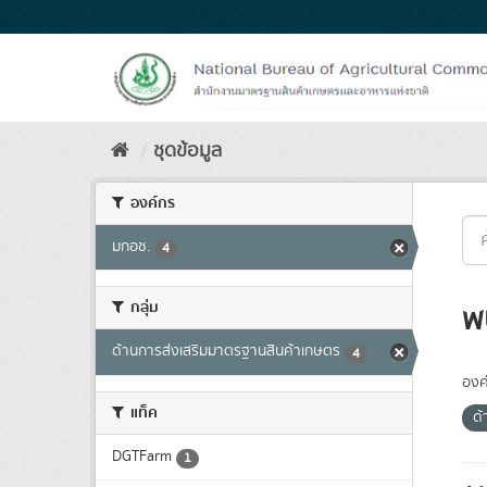
Skip
to
content
ชุดข้อมูล
องค์กร
มกอช.
4
กลุ่ม
พ
ด้านการส่งเสริมมาตรฐานสินค้าเกษตร
4
องค
แท็ค
ด้
DGTFarm
1