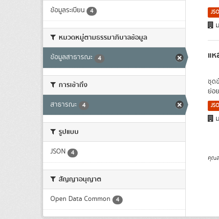
ข้อมูลระเบียน
4
JS
ม
หมวดหมู่ตามธรรมาภิบาลข้อมูล
แหล
ข้อมูลสาธารณะ
4
ชุด
การเข้าถึง
ย่อย
สาธารณะ
4
JS
ม
รูปแบบ
JSON
4
คุณส
สัญญาอนุญาต
Open Data Common
4