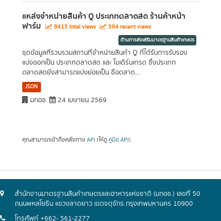
แหล่งจำหน่ายสินค้า Q ประเภทตลาดสด ร้านค้าหน้า
ฟาร์ม
9413 total views
394 recent views
ด้านการส่งเสริมมาตรฐานสินค้าเกษตร
ชุดข้อมูลที่รวบรวมสถานที่จำหน่ายสินค้า Q ที่ได้รับการรับรอง
แบ่งออกเป็น ประเภทตลาดสด และ โมเดิร์นเทรด ซึ่งประเภท
ตลาดสดยังสามารถแบ่งย่อยเป็น ชื่อตลาด...
JSON
มกอช.
24 เมษายน 2569
คุณสามารถเข้าถึงคลังทาง
API
(ให้ดู
คู่มือ API
).
สำนักงานมาตรฐานสินค้าเกษตรและอาหารแห่งชาติ (มกอช.) เลขที่ 50
ถนนพหลโยธิน แขวงลาดยาว เขตจตุจักร กรุงเทพมหานคร 10900
โทรศัพท์ +662- 561-2277