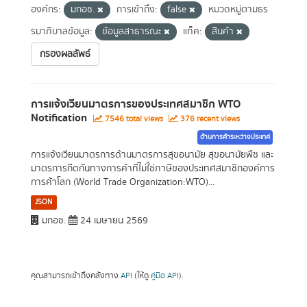
องค์กร:
มกอช.
การเข้าถึง:
false
หมวดหมู่ตามธร
รมาภิบาลข้อมูล:
ข้อมูลสาธารณะ
แท็ค:
สินค้า
กรองผลลัพธ์
การแจ้งเวียนมาตรการของประเทศสมาชิก WTO
Notification
7546 total views
376 recent views
ด้านการค้าระหว่างประเทศ
การแจ้งเวียนมาตรการด้านมาตรการสุขอนามัย สุขอนามัยพืช และ
มาตรการกีดกันทางการค้าที่ไม่ใช่ภาษีของประเทศสมาชิกองค์การ
การค้าโลก (World Trade Organization:WTO)...
JSON
มกอช.
24 เมษายน 2569
คุณสามารถเข้าถึงคลังทาง
API
(ให้ดู
คู่มือ API
).