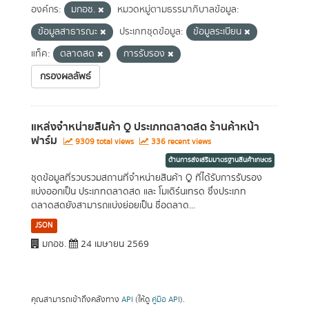
องค์กร:
มกอช.
หมวดหมู่ตามธรรมาภิบาลข้อมูล:
ข้อมูลสาธารณะ
ประเภทชุดข้อมูล:
ข้อมูลระเบียน
แท็ค:
ตลาดสด
การรับรอง
กรองผลลัพธ์
แหล่งจำหน่ายสินค้า Q ประเภทตลาดสด ร้านค้าหน้า
ฟาร์ม
9309 total views
336 recent views
ด้านการส่งเสริมมาตรฐานสินค้าเกษตร
ชุดข้อมูลที่รวบรวมสถานที่จำหน่ายสินค้า Q ที่ได้รับการรับรอง
แบ่งออกเป็น ประเภทตลาดสด และ โมเดิร์นเทรด ซึ่งประเภท
ตลาดสดยังสามารถแบ่งย่อยเป็น ชื่อตลาด...
JSON
มกอช.
24 เมษายน 2569
คุณสามารถเข้าถึงคลังทาง
API
(ให้ดู
คู่มือ API
).