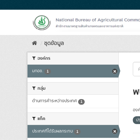
Skip
to
content
ชุดข้อมูล
องค์กร
มกอช.
1
กลุ่ม
พ
ด้านการค้าระหว่างประเทศ
1
องค
แท็ค
ปร
ประเทศที่ได้รับผลกระทบ
1