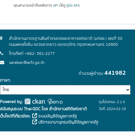
คุณสามารถเข้าถึงคลังทาง
API
(ให้ดู
คู่มือ API
).
สำนักงานมาตรฐานสินค้าเกษตรและอาหารแห่งชาติ (มกอช.) เลขที่ 50
ถนนพหลโยธิน แขวงลาดยาว เขตจตุจักร กรุงเทพมหานคร 10900
โทรศัพท์ +662- 561-2277
saraban@acfs.go.th
441982
จำนวนผู้เข้าชม
ภาษา
Powered by:
รุ่นโปรแกรม: 2.1.0
สนับสนุนระบบ Thai-GDC โดย สำนักงานสถิติแห่งชาติ
วันที่: 2024-01-19
เว็บไซต์ที่เกี่ยวข้อง:
ระบบบัญชีข้อมูลภาครัฐ
บริการนามานุกรมบัญชีข้อมูลภาครัฐ