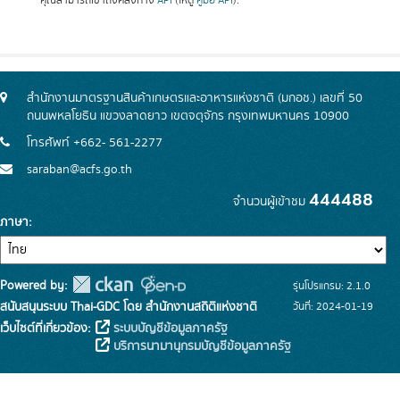
คุณสามารถเข้าถึงคลังทาง
API
(ให้ดู
คู่มือ API
).
สำนักงานมาตรฐานสินค้าเกษตรและอาหารแห่งชาติ (มกอช.) เลขที่ 50
ถนนพหลโยธิน แขวงลาดยาว เขตจตุจักร กรุงเทพมหานคร 10900
โทรศัพท์ +662- 561-2277
saraban@acfs.go.th
444488
จำนวนผู้เข้าชม
ภาษา
Powered by:
รุ่นโปรแกรม: 2.1.0
สนับสนุนระบบ Thai-GDC โดย สำนักงานสถิติแห่งชาติ
วันที่: 2024-01-19
เว็บไซต์ที่เกี่ยวข้อง:
ระบบบัญชีข้อมูลภาครัฐ
บริการนามานุกรมบัญชีข้อมูลภาครัฐ