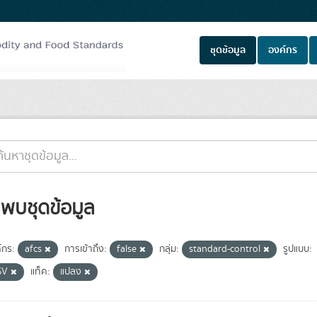
ชุดข้อมูล
องค์กร
่พบชุดข้อมูล
์กร:
afcs
การเข้าถึง:
false
กลุ่ม:
standard-control
รูปแบบ:
SV
แท็ค:
แปลง