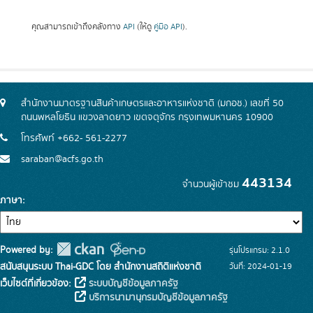
คุณสามารถเข้าถึงคลังทาง
API
(ให้ดู
คู่มือ API
).
สำนักงานมาตรฐานสินค้าเกษตรและอาหารแห่งชาติ (มกอช.) เลขที่ 50
ถนนพหลโยธิน แขวงลาดยาว เขตจตุจักร กรุงเทพมหานคร 10900
โทรศัพท์ +662- 561-2277
saraban@acfs.go.th
443134
จำนวนผู้เข้าชม
ภาษา
Powered by:
รุ่นโปรแกรม: 2.1.0
สนับสนุนระบบ Thai-GDC โดย สำนักงานสถิติแห่งชาติ
วันที่: 2024-01-19
เว็บไซต์ที่เกี่ยวข้อง:
ระบบบัญชีข้อมูลภาครัฐ
บริการนามานุกรมบัญชีข้อมูลภาครัฐ