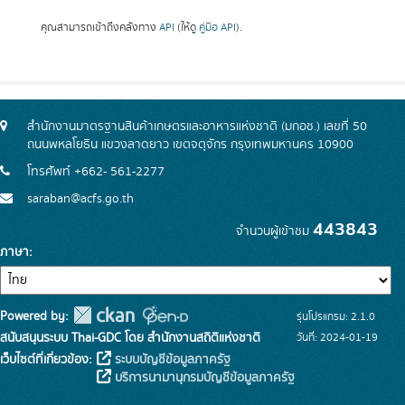
คุณสามารถเข้าถึงคลังทาง
API
(ให้ดู
คู่มือ API
).
สำนักงานมาตรฐานสินค้าเกษตรและอาหารแห่งชาติ (มกอช.) เลขที่ 50
ถนนพหลโยธิน แขวงลาดยาว เขตจตุจักร กรุงเทพมหานคร 10900
โทรศัพท์ +662- 561-2277
saraban@acfs.go.th
443843
จำนวนผู้เข้าชม
ภาษา
Powered by:
รุ่นโปรแกรม: 2.1.0
สนับสนุนระบบ Thai-GDC โดย สำนักงานสถิติแห่งชาติ
วันที่: 2024-01-19
เว็บไซต์ที่เกี่ยวข้อง:
ระบบบัญชีข้อมูลภาครัฐ
บริการนามานุกรมบัญชีข้อมูลภาครัฐ