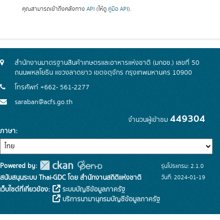
คุณสามารถเข้าถึงคลังทาง
API
(ให้ดู
คู่มือ API
).
สำนักงานมาตรฐานสินค้าเกษตรและอาหารแห่งชาติ (มกอช.) เลขที่ 50
ถนนพหลโยธิน แขวงลาดยาว เขตจตุจักร กรุงเทพมหานคร 10900
โทรศัพท์ +662- 561-2277
saraban@acfs.go.th
449304
จำนวนผู้เข้าชม
ภาษา
Powered by:
รุ่นโปรแกรม: 2.1.0
สนับสนุนระบบ Thai-GDC โดย สำนักงานสถิติแห่งชาติ
วันที่: 2024-01-19
เว็บไซต์ที่เกี่ยวข้อง:
ระบบบัญชีข้อมูลภาครัฐ
บริการนามานุกรมบัญชีข้อมูลภาครัฐ