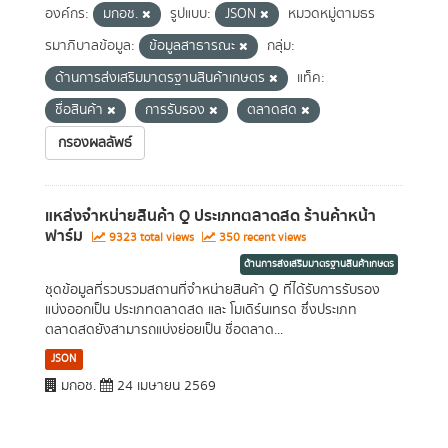
องค์กร:
มกอช.
รูปแบบ:
JSON
หมวดหมู่ตามธร
รมาภิบาลข้อมูล:
ข้อมูลสาธารณะ
กลุ่ม:
ด้านการส่งเสริมมาตรฐานสินค้าเกษตร
แท็ค:
ชื่อสินค้า
การรับรอง
ตลาดสด
กรองผลลัพธ์
แหล่งจำหน่ายสินค้า Q ประเภทตลาดสด ร้านค้าหน้า
ฟาร์ม
9323 total views
350 recent views
ด้านการส่งเสริมมาตรฐานสินค้าเกษตร
ชุดข้อมูลที่รวบรวมสถานที่จำหน่ายสินค้า Q ที่ได้รับการรับรอง
แบ่งออกเป็น ประเภทตลาดสด และ โมเดิร์นเทรด ซึ่งประเภท
ตลาดสดยังสามารถแบ่งย่อยเป็น ชื่อตลาด...
JSON
มกอช.
24 เมษายน 2569