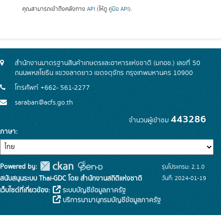
คุณสามารถเข้าถึงคลังทาง
API
(ให้ดู
คู่มือ API
).
สำนักงานมาตรฐานสินค้าเกษตรและอาหารแห่งชาติ (มกอช.) เลขที่ 50
ถนนพหลโยธิน แขวงลาดยาว เขตจตุจักร กรุงเทพมหานคร 10900
โทรศัพท์ +662- 561-2277
saraban@acfs.go.th
443286
จำนวนผู้เข้าชม
ภาษา
Powered by:
รุ่นโปรแกรม: 2.1.0
สนับสนุนระบบ Thai-GDC โดย สำนักงานสถิติแห่งชาติ
วันที่: 2024-01-19
เว็บไซต์ที่เกี่ยวข้อง:
ระบบบัญชีข้อมูลภาครัฐ
บริการนามานุกรมบัญชีข้อมูลภาครัฐ