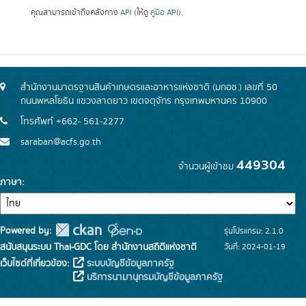
คุณสามารถเข้าถึงคลังทาง
API
(ให้ดู
คู่มือ API
).
สำนักงานมาตรฐานสินค้าเกษตรและอาหารแห่งชาติ (มกอช.) เลขที่ 50
ถนนพหลโยธิน แขวงลาดยาว เขตจตุจักร กรุงเทพมหานคร 10900
โทรศัพท์ +662- 561-2277
saraban@acfs.go.th
449304
จำนวนผู้เข้าชม
ภาษา
Powered by:
รุ่นโปรแกรม: 2.1.0
สนับสนุนระบบ Thai-GDC โดย สำนักงานสถิติแห่งชาติ
วันที่: 2024-01-19
เว็บไซต์ที่เกี่ยวข้อง:
ระบบบัญชีข้อมูลภาครัฐ
บริการนามานุกรมบัญชีข้อมูลภาครัฐ