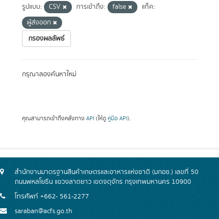
รูปแบบ:
CSV
การเข้าถึง:
false
แท็ค:
ผู้ส่งออก
กรองผลลัพธ์
กรุณาลองค้นหาใหม่
คุณสามารถเข้าถึงคลังทาง
API
(ให้ดู
คู่มือ API
).
สำนักงานมาตรฐานสินค้าเกษตรและอาหารแห่งชาติ (มกอช.) เลขที่ 50
ถนนพหลโยธิน แขวงลาดยาว เขตจตุจักร กรุงเทพมหานคร 10900
โทรศัพท์ +662- 561-2277
saraban@acfs.go.th