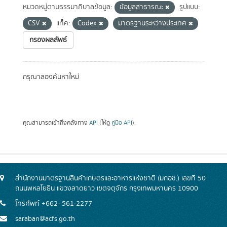
หมวดหมู่ตามธรรมาภิบาลข้อมูล:
ข้อมูลสาธารณะ
รูปแบบ:
CSV
แท็ค:
Codex
มาตรฐานระหว่างประเทศ
กรองผลลัพธ์
กรุณาลองค้นหาใหม่
คุณสามารถเข้าถึงคลังทาง
API
(ให้ดู
คู่มือ API
).
สำนักงานมาตรฐานสินค้าเกษตรและอาหารแห่งชาติ (มกอช.) เลขที่ 50
ถนนพหลโยธิน แขวงลาดยาว เขตจตุจักร กรุงเทพมหานคร 10900
โทรศัพท์ +662- 561-2277
saraban@acfs.go.th