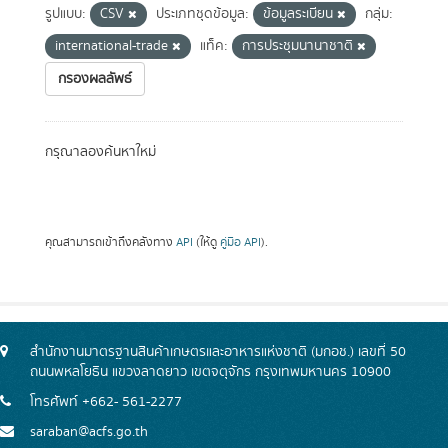
รูปแบบ:
CSV
ประเภทชุดข้อมูล:
ข้อมูลระเบียน
กลุ่ม:
international-trade
แท็ค:
การประชุมนานาชาติ
กรองผลลัพธ์
กรุณาลองค้นหาใหม่
คุณสามารถเข้าถึงคลังทาง
API
(ให้ดู
คู่มือ API
).
สำนักงานมาตรฐานสินค้าเกษตรและอาหารแห่งชาติ (มกอช.) เลขที่ 50
ถนนพหลโยธิน แขวงลาดยาว เขตจตุจักร กรุงเทพมหานคร 10900
โทรศัพท์ +662- 561-2277
saraban@acfs.go.th