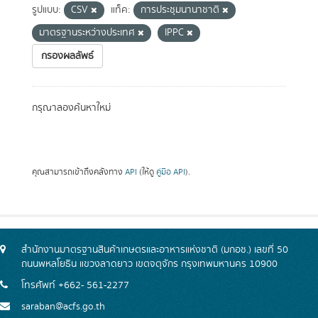
รูปแบบ:
CSV
แท็ค:
การประชุมนานาชาติ
มาตรฐานระหว่างประเทศ
IPPC
กรองผลลัพธ์
กรุณาลองค้นหาใหม่
คุณสามารถเข้าถึงคลังทาง
API
(ให้ดู
คู่มือ API
).
สำนักงานมาตรฐานสินค้าเกษตรและอาหารแห่งชาติ (มกอช.) เลขที่ 50
ถนนพหลโยธิน แขวงลาดยาว เขตจตุจักร กรุงเทพมหานคร 10900
โทรศัพท์ +662- 561-2277
saraban@acfs.go.th