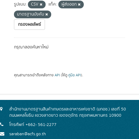
รูปแบบ:
CSV
แท็ค:
ผู้ส่งออก
มาตรฐานบังคับ
กรองผลลัพธ์
กรุณาลองค้นหาใหม่
คุณสามารถเข้าถึงคลังทาง
API
(ให้ดู
คู่มือ API
).
สำนักงานมาตรฐานสินค้าเกษตรและอาหารแห่งชาติ (มกอช.) เลขที่ 50
ถนนพหลโยธิน แขวงลาดยาว เขตจตุจักร กรุงเทพมหานคร 10900
โทรศัพท์ +662- 561-2277
saraban@acfs.go.th