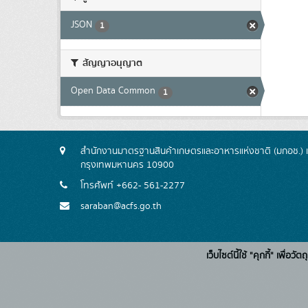
JSON
1
สัญญาอนุญาต
Open Data Common
1
สำนักงานมาตรฐานสินค้าเกษตรและอาหารแห่งชาติ (มกอช.) 
กรุงเทพมหานคร 10900
โทรศัพท์ +662- 561-2277
saraban@acfs.go.th
เว็บไซต์นี้ใช้ "คุกกี้" เพื