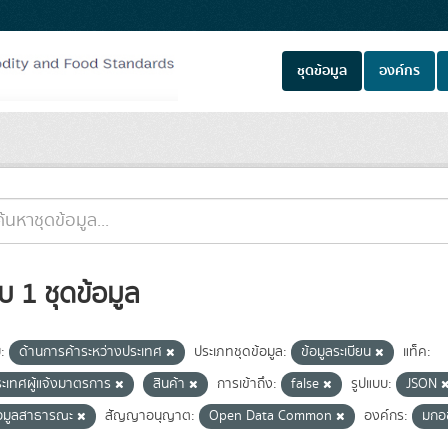
ชุดข้อมูล
องค์กร
บ 1 ชุดข้อมูล
ม:
ด้านการค้าระหว่างประเทศ
ประเภทชุดข้อมูล:
ข้อมูลระเบียน
แท็ค:
ะเทศผู้แจ้งมาตรการ
สินค้า
การเข้าถึง:
false
รูปแบบ:
JSON
้อมูลสาธารณะ
สัญญาอนุญาต:
Open Data Common
องค์กร:
มกอ