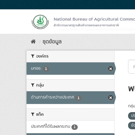
Skip
to
content
ชุดข้อมูล
องค์กร
มกอช.
1
กลุ่ม
พ
ด้านการค้าระหว่างประเทศ
1
กลุ่
แท็ค
ปร
ข
ประเทศที่ได้รับผลกระทบ
1