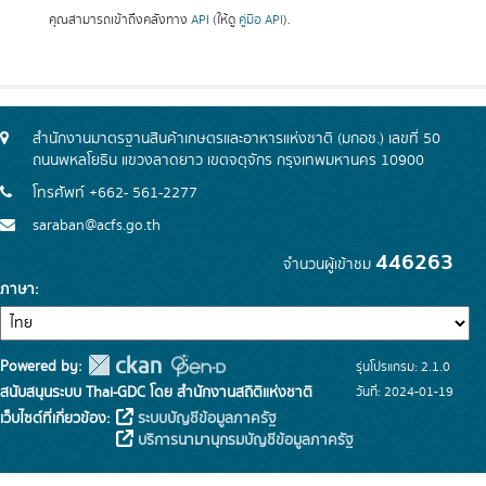
คุณสามารถเข้าถึงคลังทาง
API
(ให้ดู
คู่มือ API
).
สำนักงานมาตรฐานสินค้าเกษตรและอาหารแห่งชาติ (มกอช.) เลขที่ 50
ถนนพหลโยธิน แขวงลาดยาว เขตจตุจักร กรุงเทพมหานคร 10900
โทรศัพท์ +662- 561-2277
saraban@acfs.go.th
446263
จำนวนผู้เข้าชม
ภาษา
Powered by:
รุ่นโปรแกรม: 2.1.0
สนับสนุนระบบ Thai-GDC โดย สำนักงานสถิติแห่งชาติ
วันที่: 2024-01-19
เว็บไซต์ที่เกี่ยวข้อง:
ระบบบัญชีข้อมูลภาครัฐ
บริการนามานุกรมบัญชีข้อมูลภาครัฐ