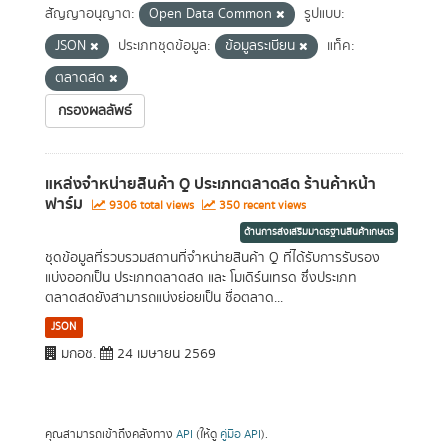
สัญญาอนุญาต:
Open Data Common
รูปแบบ:
JSON
ประเภทชุดข้อมูล:
ข้อมูลระเบียน
แท็ค:
ตลาดสด
กรองผลลัพธ์
แหล่งจำหน่ายสินค้า Q ประเภทตลาดสด ร้านค้าหน้า
ฟาร์ม
9306 total views
350 recent views
ด้านการส่งเสริมมาตรฐานสินค้าเกษตร
ชุดข้อมูลที่รวบรวมสถานที่จำหน่ายสินค้า Q ที่ได้รับการรับรอง
แบ่งออกเป็น ประเภทตลาดสด และ โมเดิร์นเทรด ซึ่งประเภท
ตลาดสดยังสามารถแบ่งย่อยเป็น ชื่อตลาด...
JSON
มกอช.
24 เมษายน 2569
คุณสามารถเข้าถึงคลังทาง
API
(ให้ดู
คู่มือ API
).