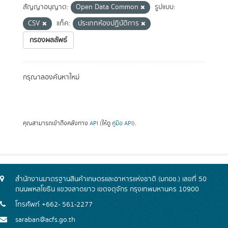
สัญญาอนุญาต:
Open Data Common
รูปแบบ:
CSV
แท็ค:
ประเภทห้องปฏิบัติการ
กรองผลลัพธ์
กรุณาลองค้นหาใหม่
คุณสามารถเข้าถึงคลังทาง
API
(ให้ดู
คู่มือ API
).
สำนักงานมาตรฐานสินค้าเกษตรและอาหารแห่งชาติ (มกอช.) เลขที่ 50
ถนนพหลโยธิน แขวงลาดยาว เขตจตุจักร กรุงเทพมหานคร 10900
โทรศัพท์ +662- 561-2277
saraban@acfs.go.th