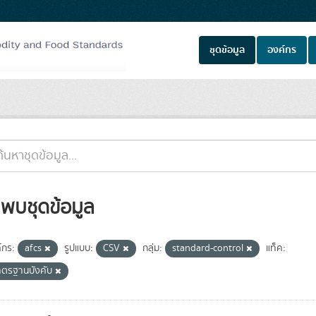
ชุดข้อมูล
องค์กร
่พบชุดข้อมูล
์กร:
afcs
รูปแบบ:
CSV
กลุ่ม:
standard-control
แท็ค:
าตรฐานบังคับ