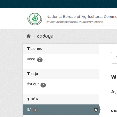
Skip
to
content
ชุดข้อมูล
องค์กร
มกอช.
7
กลุ่ม
พ
ด้านอื่นๆ
7
สัญ
แท็ค
ITA
รา
7