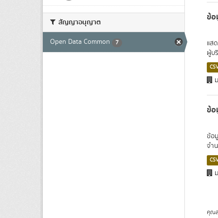
ข้อ
สัญญาอนุญาต
Open Data Common
7
แสด
ผู้บ
CS
ม
ข้อ
ข้อ
จำนว
CS
ม
คุณส