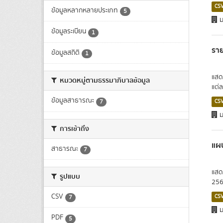
CS
ข้อมูลหลากหลายประเภท
5
ม
ข้อมูลระเบียน
1
รา
ข้อมูลสถิติ
1
แสด
หมวดหมู่ตามธรรมาภิบาลข้อมูล
แต่
ข้อมูลสาธารณะ
7
CS
ม
การเข้าถึง
แผ
สาธารณะ
7
แสด
รูปแบบ
256
CSV
CS
7
ม
PDF
5