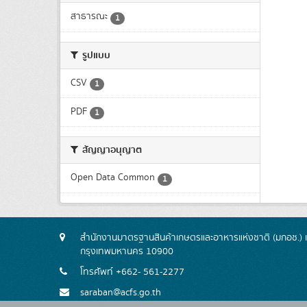
สาธารณะ
1
รูปแบบ
CSV
1
PDF
1
สัญญาอนุญาต
Open Data Common
1
สำนักงานมาตรฐานสินค้าเกษตรและอาหารแห่งชาติ (มกอช.) 
กรุงเทพมหานคร 10900
โทรศัพท์ +662- 561-2277
saraban@acfs.go.th