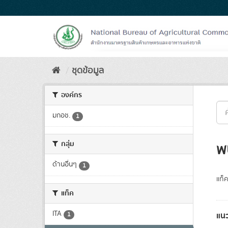
Skip
to
content
ชุดข้อมูล
องค์กร
มกอช.
1
กลุ่ม
พ
ด้านอื่นๆ
1
แท็ค
แท็ค
ITA
แนว
1